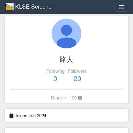
KLSE Screener
路人
Following
Followers
0
20
Fame: < -100
Joined Jun 2024