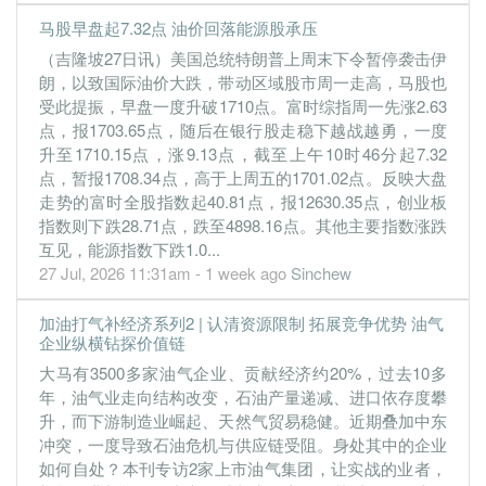
2.9200
0.000
0.6970
645.8m
164.6m
1
2019-09
马股早盘起7.32点 油价回落能源股承压
30 Jun, 2019
（吉隆坡27日讯）美国总统特朗普上周末下令暂停袭击伊
2.5000
2.300
0.6720
449.3m
140.7m
4
2019-06
朗，以致国际油价大跌，带动区域股市周一走高，马股也
受此提振，早盘一度升破1710点。富时综指周一先涨2.63
2.5500
1.500
0.6650
636.6m
143.7m
3
2019-03
点，报1703.65点，随后在银行股走稳下越战越勇，一度
2.4300
0.000
0.6450
609.6m
136.8m
2
2018-12
升至1710.15点，涨9.13点，截至上午10时46分起7.32
2.0300
点，暂报1708.34点，高于上周五的1701.02点。反映大盘
0.000
0.6440
690.9m
114.6m
1
2018-09
走势的富时全股指数起40.81点，报12630.35点，创业板
30 Jun, 2018
指数则下跌28.71点，跌至4898.16点。其他主要指数涨跌
2.0400
1.800
0.6210
607.1m
114.8m
4
2018-06
互见，能源指数下跌1.0...
27 Jul, 2026 11:31am - 1 week ago
Sinchew
2.1100
1.400
0.6180
867.4m
118.8m
3
2018-03
2.0500
0.000
0.5980
857.4m
115.8m
2
2017-12
加油打气补经济系列2 | 认清资源限制 拓展竞争优势 油气
企业纵横钻探价值链
2.8600
0.000
0.5950
778.7m
160.9m
1
2017-09
大马有3500多家油气企业、贡献经济约20%，过去10多
30 Jun, 2017
年，油气业走向结构改变，石油产量递减、进口依存度攀
1.8800
1.450
0.5780
968.9m
103.5m
4
2017-06
升，而下游制造业崛起、天然气贸易稳健。近期叠加中东
冲突，一度导致石油危机与供应链受阻。身处其中的企业
1.7400
1.200
0.5440
913.6m
94.4m
3
2017-03
如何自处？本刊专访2家上市油气集团，让实战的业者，
1.7100
0.000
0.5110
856.8m
91.4m
2
2016-12