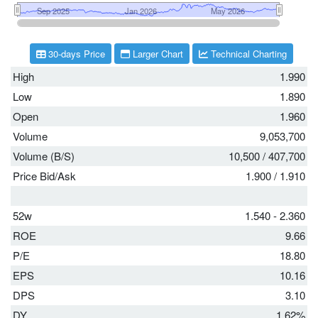
30-days Price
Larger Chart
Technical Charting
High
1.990
Low
1.890
Open
1.960
Volume
9,053,700
Volume (B/S)
10,500
/
407,700
Price Bid/Ask
1.900
/
1.910
52w
1.540 - 2.360
ROE
9.66
P/E
18.80
EPS
10.16
DPS
3.10
DY
1.62%