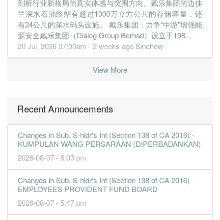
剖析行业新格局的真实体感与突围方向。戴乐集团的边佳
1.5400
0.000
0.4830
653.6m
81.3m
1
2016-09
兰深水石油终站有超过1000万立方公尺的存储容量，还
有24公尺的深水码头设施。 戴乐集团：力争“中游”增强能
30 Jun, 2016
源安全戴乐集团（Dialog Group Berhad）设立于198...
1.4800
1.200
0.4670
717.1m
77.9m
4
2016-06
20 Jul, 2026 07:00am - 2 weeks ago
Sinchew
1.5200
1.000
0.4520
641.4m
78.9m
3
2016-03
View More
1.5200
0.000
0.4440
639.6m
78.0m
2
2015-12
1.1800
0.000
0.4270
536.4m
60.1m
1
2015-09
30 Jun, 2015
Recent Announcements
1.2600
1.200
0.3980
576.6m
63.6m
4
2015-06
1.6500
1.000
0.3870
669.8m
81.8m
3
2015-03
Changes in Sub. S-hldr's Int (Section 138 of CA 2016) -
KUMPULAN WANG PERSARAAN (DIPERBADANKAN)
1.6200
0.000
0.3470
570.3m
79.7m
2
2014-12
2026-08-07 - 6:03 pm
1.0200
0.000
33.5000
541.5m
49.9m
1
2014-09
Changes in Sub. S-hldr's Int (Section 138 of CA 2016) -
30 Jun, 2014
EMPLOYEES PROVIDENT FUND BOARD
2.1500
1.100
0.6440
643.7m
52.2m
4
2014-06
2026-08-07 - 5:47 pm
2.0400
1.100
0.6310
638.3m
49.6m
3
2014-03