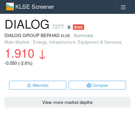
KLSE Screener
DIALOG
7277
S
IDSS
DIALOG GROUP BERHAD
Summary
KLSE
Main Market : Energy, Infrastructure, Equipment & Services
1.910
↓
-0.050 (-2.6%)
Watchlist
Compare
View more market depths