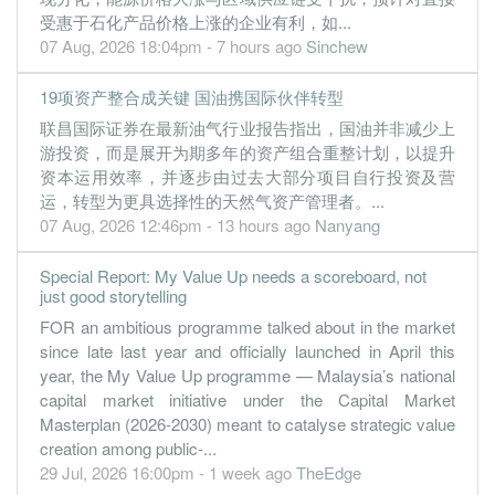
受惠于石化产品价格上涨的企业有利，如...
30 Jun, 2022
07 Aug, 2026 18:04pm - 7 hours ago
Sinchew
2.1000
2.100
0.8960
675.7m
118.2m
4
2022-06
2.3600
1.300
0.8790
593.4m
133.1m
3
2022-03
19项资产整合成关键 国油携国际伙伴转型
2.2700
联昌国际证券在最新油气行业报告指出，国油并非减少上
0.000
0.8450
544.5m
127.9m
2
2021-12
游投资，而是展开为期多年的资产组合重整计划，以提升
2.2800
0.000
0.8400
505.5m
128.8m
1
2021-09
资本运用效率，并逐步由过去大部分项目自行投资及营
30 Jun, 2021
运，转型为更具选择性的天然气资产管理者。...
07 Aug, 2026 12:46pm - 13 hours ago
Nanyang
2.4600
1.900
0.8150
522.1m
138.5m
4
2021-06
2.4100
1.200
0.8000
405.2m
136.2m
3
2021-03
Special Report: My Value Up needs a scoreboard, not
just good storytelling
2.1600
0.000
0.8540
350.9m
121.8m
2
2020-12
FOR an ambitious programme talked about in the market
2.6000
0.000
0.7580
331.7m
146.6m
1
2020-09
since late last year and officially launched in April this
30 Jun, 2020
year, the My Value Up programme — Malaysia’s national
capital market initiative under the Capital Market
2.7800
1.900
0.7330
539.9m
156.7m
4
2020-06
Masterplan (2026-2030) meant to catalyse strategic value
2.6800
1.200
0.7220
505.4m
151.0m
3
2020-03
creation among public-...
2.8000
0.000
0.7030
612.3m
158.0m
2
2019-12
29 Jul, 2026 16:00pm - 1 week ago
TheEdge