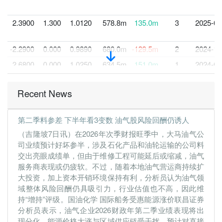
2.3900
1.300
1.0120
578.8m
135.0m
3
2025-03
-2.2900
0.000
0.9890
680.0m
-129.5m
2
2024-12
2.6800
0.000
1.0250
634.5m
151.0m
1
2024-09
30 Jun, 2024
Recent News
2.4500
2.800
1.0530
810.1m
138.4m
4
2024-06
2.7700
1.500
1.0460
702.2m
156.2m
3
2024-03
第二季料参差 下半年看3变数 油气股风险回酬仍诱人
2.6300
0.000
1.0130
859.2m
148.3m
2
2023-12
（吉隆坡7日讯）在2026年次季财报旺季中，大马油气公
2.3400
0.000
1.0090
780.4m
132.2m
1
2023-09
司业绩预计好坏参半，涉及石化产品和油轮运输的公司料
交出亮眼成绩单，但由于维修工程可能延后或缩减，油气
30 Jun, 2023
服务商表现或仍疲软。不过，随着本地油气营运商持续扩
2.2500
2.400
0.9880
690.0m
126.8m
4
2023-06
大投资，加上资本开销环境保持有利，分析员认为油气领
2.3200
1.300
0.9340
802.8m
130.8m
3
2023-03
域整体风险回酬仍具吸引力，行业估值也不高，因此维
持“增持”评级。国油化学 国际船务受惠能源涨价联昌证券
2.2500
0.000
0.9340
797.0m
127.2m
2
2022-12
分析员表示，油气企业2026财政年第二季业绩表现将出
2.2300
0.000
0.9340
711.7m
125.8m
1
2022-09
现分化，能源价格大涨与区域供应链受干扰，预计对直接