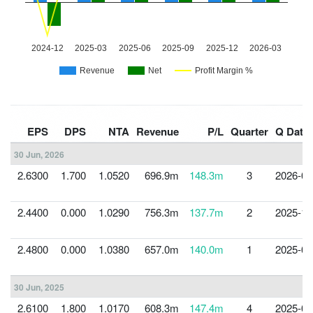
EPS
DPS
NTA
Revenue
P/L
Quarter
Q Date
30 Jun, 2026
2.6300
1.700
1.0520
696.9m
148.3m
3
2026-03
2.4400
0.000
1.0290
756.3m
137.7m
2
2025-12
2.4800
0.000
1.0380
657.0m
140.0m
1
2025-09
30 Jun, 2025
2.6100
1.800
1.0170
608.3m
147.4m
4
2025-06