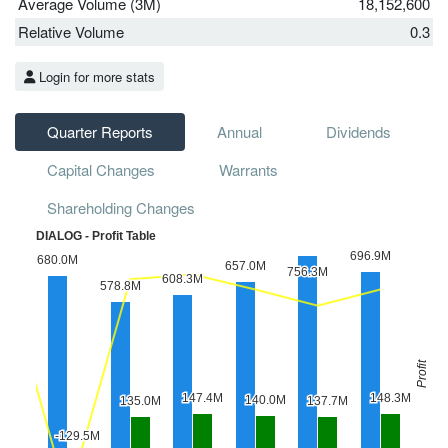
Average Volume (3M)
18,152,600
Relative Volume
0.3
Login for more stats
Quarter Reports
Annual
Dividends
Capital Changes
Warrants
Shareholding Changes