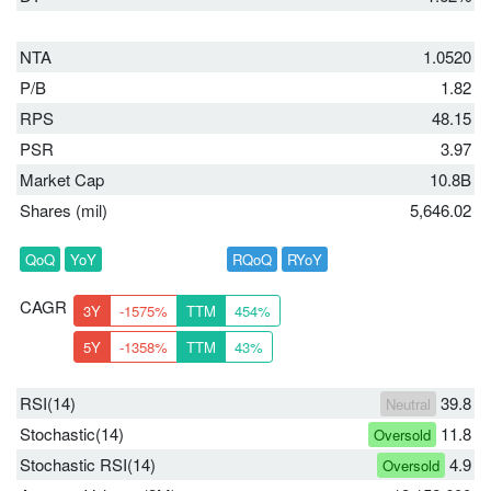
NTA
1.0520
P/B
1.82
RPS
48.15
PSR
3.97
Market Cap
10.8B
Shares (mil)
5,646.02
QoQ
YoY
RQoQ
RYoY
CAGR
3Y
-1575%
TTM
454%
5Y
-1358%
TTM
43%
RSI(14)
39.8
Neutral
Stochastic(14)
11.8
Oversold
Stochastic RSI(14)
4.9
Oversold