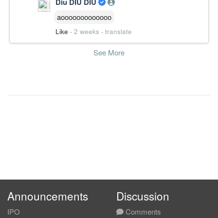
Diu DIU DIU
aooooooooooooo
Like
·
2 weeks
·
translate
See More
Announcements
Discussion
IPO
Comments