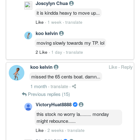
Joscylyn Chua
it is kindda heavy to move up...
Like
·
1 week
·
translate
koo kelvin
moving slowly towards my TP. lol
2 Like
·
1 day
·
translate
koo kelvin
Like
·
Reply
missed the 65 cents boat. damn...
1 month
·
translate
·
Previous replies (15)
VictoryHuat8888
this stock no worry la......... monday
might rebounce......
Like
·
2 weeks
·
translate