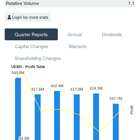
Relative Volume
1.1
Login for more stats
Quarter Reports
Annual
Dividends
Capital Changes
Warrants
Shareholding Changes