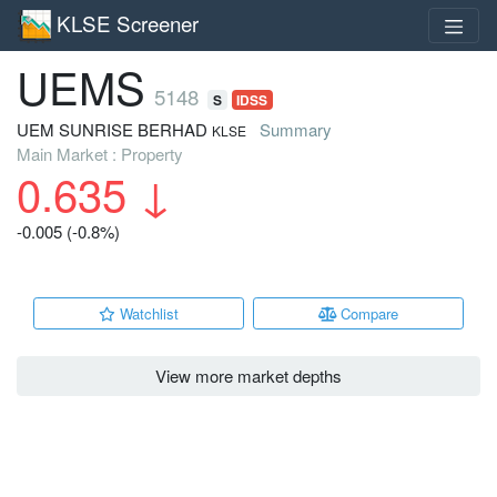
KLSE Screener
UEMS
5148
S
IDSS
UEM SUNRISE BERHAD
Summary
KLSE
Main Market : Property
0.635
↓
-0.005 (-0.8%)
Watchlist
Compare
View more market depths