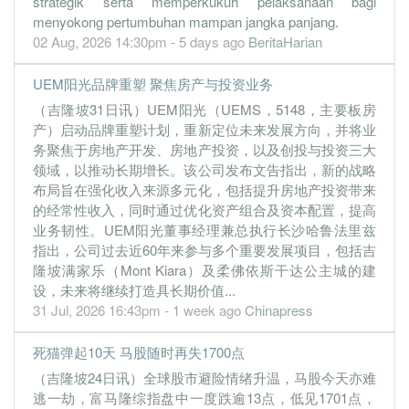
0.4000
0.000
1.3300
355.8m
20.4m
3
2022-09-3
strategik serta memperkukuh pelaksanaan bagi
menyokong pertumbuhan mampan jangka panjang.
0.4100
0.000
1.3300
365.0m
20.7m
2
2022-06-3
02 Aug, 2026 14:30pm - 5 days ago
BeritaHarian
0.3800
0.000
1.3300
416.5m
19.0m
1
2022-03-3
UEM阳光品牌重塑 聚焦房产与投资业务
31 Dec, 2021
（吉隆坡31日讯）UEM阳光（UEMS，5148，主要板房
-3.0100
0.000
1.3200
496.3m
-152.3m
4
2021-12-3
产）启动品牌重塑计划，重新定位未来发展方向，并将业
-1.0000
0.000
1.3500
213.0m
-50.4m
3
2021-09-3
务聚焦于房地产开发、房地产投资，以及创投与投资三大
领域，以推动长期增长。该公司发布文告指出，新的战略
-0.1500
0.000
1.3700
249.1m
-7.4m
2
2021-06-3
布局旨在强化收入来源多元化，包括提升房地产投资带来
-0.0900
0.000
1.3700
252.7m
-4.3m
1
2021-03-3
的经常性收入，同时通过优化资产组合及资本配置，提高
31 Dec, 2020
业务韧性。UEM阳光董事经理兼总执行长沙哈鲁法里兹
指出，公司过去近60年来参与多个重要发展项目，包括吉
-2.6600
0.000
1.3600
611.6m
-134.7m
4
2020-12-3
隆坡满家乐（Mont Kiara）及柔佛依斯干达公主城的建
-0.6400
0.000
1.5500
217.4m
-28.9m
3
2020-09-3
设，未来将继续打造具长期价值...
31 Jul, 2026 16:43pm - 1 week ago
Chinapress
-2.0600
0.000
1.5500
112.0m
-93.4m
2
2020-06-3
-0.4800
0.000
1.5800
195.9m
-21.9m
1
2020-03-3
死猫弹起10天 马股随时再失1700点
31 Dec, 2019
（吉隆坡24日讯）全球股市避险情绪升温，马股今天亦难
2.7800
0.000
1.6100
1.2b
126.2m
4
2019-12-3
逃一劫，富马隆综指盘中一度跌逾13点，低见1701点，