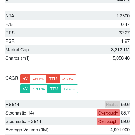
NTA
1.3500
P/B
0.47
RPS
32.27
PSR
1.97
Market Cap
3,212.1M
Shares (mil)
5,058.48
CAGR
3Y
-411%
TTM
-460%
5Y
1766%
TTM
1767%
RSI(14)
59.6
Neutral
Stochastic(14)
85.7
Overbought
Stochastic RSI(14)
89.6
Overbought
Average Volume (3M)
4,991,900