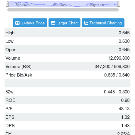
30-days Price
Larger Chart
Technical Charting
High
0.645
Low
0.630
Open
0.645
Volume
12,696,800
Volume (B/S)
347,200
/
509,800
Price Bid/Ask
0.635
/
0.640
52w
0.445 - 0.800
ROE
0.98
P/E
48.13
EPS
1.32
DPS
1.43
DY
2.25%