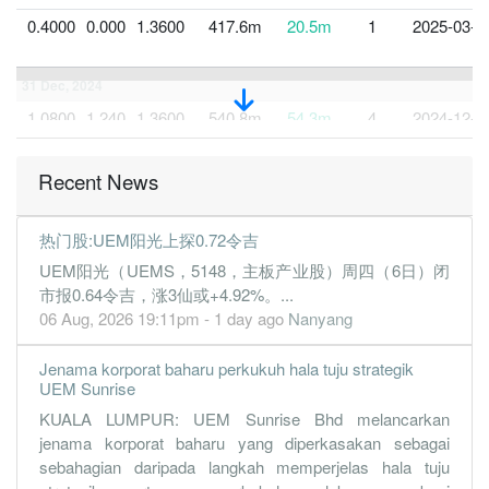
0.4000
0.000
1.3600
417.6m
20.5m
1
2025-03-3
31 Dec, 2024
1.0800
1.240
1.3600
540.8m
54.3m
4
2024-12-3
0.4500
0.000
1.3400
369.3m
23.0m
3
2024-09-3
Recent News
0.3800
0.000
1.3500
205.2m
18.8m
2
2024-06-3
0.1600
0.000
1.3500
225.0m
8.2m
1
2024-03-3
热门股:UEM阳光上探0.72令吉
31 Dec, 2023
UEM阳光（UEMS，5148，主板产业股）周四（6日）闭
0.5400
0.750
1.3500
422.0m
27.3m
4
2023-12-3
市报0.64令吉，涨3仙或+4.92%。...
06 Aug, 2026 19:11pm - 1 day ago
Nanyang
0.1700
0.000
1.3400
312.4m
8.3m
3
2023-09-3
0.4900
0.000
1.3400
364.0m
24.7m
2
2023-06-3
Jenama korporat baharu perkukuh hala tuju strategik
0.3000
UEM Sunrise
0.000
1.3300
240.8m
15.4m
1
2023-03-3
KUALA LUMPUR: UEM Sunrise Bhd melancarkan
31 Dec, 2022
jenama korporat baharu yang diperkasakan sebagai
0.4000
0.500
1.3400
336.2m
20.5m
4
2022-12-3
sebahagian daripada langkah memperjelas hala tuju