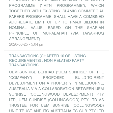
31 Dec, 2010
PROGRAMME ("IMTN PROGRAMME"), WHICH
3.7200
0.000
0.7400
276.3m
135.4m
4
2010-12-3
TOGETHER WITH EXISTING ISLAMIC COMMERCIAL
PAPERS PROGRAMME, SHALL HAVE A COMBINED
0.4300
0.000
0.7000
65.7m
15.7m
3
2010-09-3
AGGREGATE LIMIT OF UP TO RM4.0 BILLION IN
1.2300
0.000
0.7000
88.0m
40.3m
2
2010-06-3
NOMINAL VALUE, BASED ON THE SHARIAH
0.1300
PRINCIPLE OF MURABAHAH (VIA TAWARRUQ
0.000
0.6300
39.7m
3.1m
1
2010-03-3
ARRANGEMENT)
31 Dec, 2009
2026-06-25 - 5:04 pm
4.0600
0.000
0.6300
205.1m
98.5m
4
2009-12-3
TRANSACTIONS (CHAPTER 10 OF LISTING
0.3100
0.000
0.5900
72.8m
7.5m
3
2009-09-3
REQUIREMENTS) : NON RELATED PARTY
0.2000
0.000
0.5800
68.7m
5.9m
2
2009-06-3
TRANSACTIONS
UEM SUNRISE BERHAD ("UEM SUNRISE" OR THE
0.1000
0.000
0.5800
56.5m
2.6m
1
2009-03-3
"COMPANY") PROPOSED BUILD-TO-RENT
31 Dec, 2008
DEVELOPMENT ON A PROPERTY IN MELBOURNE,
0.4000
0.000
0.5200
182.0m
8.6m
4
2008-12-3
AUSTRALIA VIA A COLLABORATION BETWEEN UEM
SUNRISE (COLLINGWOOD DEVELOPMENT) PTY
0.0500
0.000
0.5200
78.4m
1.1m
3
2008-09-3
LTD, UEM SUNRISE (COLLINGWOOD) PTY LTD AS
TRUSTEE FOR UEM SUNRISE (COLLINGWOOD)
UNIT TRUST AND ITG AUSTRALIA TS SUB PTY LTD