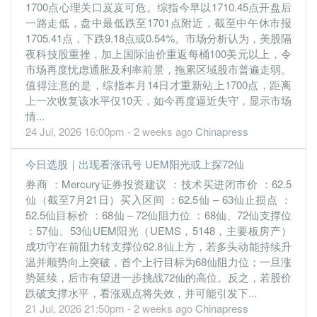
1700点心理关口岌岌可危。综指今早以1710.45点开盘后
0.6000
0.000
1.5800
327.6m
27.1m
3
2019-09-3
一路走低，盘中最低跌至1701点附近，截至中午休市报
0.8900
0.000
1.5800
1.0b
40.4m
2
2019-06-3
1705.41点，下跌9.18点或0.54%。市场分析认为，美股隔
夜科技股重挫，加上国际油价重返每桶100美元以上，令
0.6600
0.000
1.5700
419.3m
30.1m
1
2019-03-3
市场再度忧虑通胀及利率前景，拖累区域股市普遍走弱。
31 Dec, 2018
值得注意的是，综指本月14日才重新站上1700点，距离
0.4400
上一次收复该水平仅10天，如今再度逼近失守，显示市场
0.000
1.5600
752.8m
20.1m
4
2018-12-3
情...
0.4700
0.000
1.5600
430.1m
21.2m
3
2018-09-3
24 Jul, 2026 16:00pm - 2 weeks ago
Chinapress
4.5400
0.000
1.5500
573.4m
213.8m
2
2018-06-3
今日选股｜出现看涨讯号 UEM阳光或上探72仙
0.5600
0.000
1.5200
287.7m
25.3m
1
2018-03-3
券商 ：Mercury证券投资建议 ：技术买进闭市价 ：62.5
31 Dec, 2017
仙（截至7月21日）买入区间 ：62.5仙 – 63仙止损点 ：
0.8300
1.000
1.5600
748.1m
37.7m
4
2017-12-3
52.5仙目标价 ：68仙 – 72仙阻力位 ：68仙、72仙支撑位
：57仙、53仙UEM阳光（UEMS，5148，主要板房产）
1.9100
0.000
1.5700
715.8m
86.6m
3
2017-09-3
成功守在前阻力转支撑位62.8仙上方，若多头动能持续升
2.0800
0.000
1.5400
897.8m
94.6m
2
2017-06-3
温并顺势向上突破，首个上行目标为68仙阻力位；一旦涨
1.3500
0.000
1.5200
541.8m
61.3m
1
2017-03-3
势延续，后市有望进一步挑战72仙的高位。反之，若股价
跌破支撑水平，看涨观点将失效，并可能引发下...
31 Dec, 2016
21 Jul, 2026 21:50pm - 2 weeks ago
Chinapress