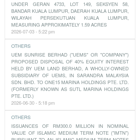
UNDER GERAN 4733, LOT 149, SEKSYEN 58,
1.7900
4.000
1.3300
573.1m
78.0m
4
2013-12-3
BANDAR KUALA LUMPUR, DAERAH KUALA LUMPUR,
4.2000
0.000
1.3200
694.2m
182.8m
3
2013-09-3
WILAYAH PERSEKUTUAN KUALA LUMPUR,
MEASURING APPROXIMATELY 1.59 ACRES
2.4200
0.000
1.2800
488.9m
107.3m
2
2013-06-3
2026-07-03 - 5:22 pm
4.8800
0.000
1.2800
711.5m
211.1m
1
2013-03-3
OTHERS
31 Dec, 2012
UEM SUNRISE BERHAD ("UEMS" OR "COMPANY")
4.6500
3.000
1.2300
691.7m
201.3m
4
2012-12-3
PROPOSED DISPOSAL OF 40% EQUITY INTEREST
1.9700
0.000
1.1800
433.4m
85.3m
3
2012-09-3
HELD BY UEM LAND BERHAD, A WHOLLY-OWNED
2.4900
0.000
1.1600
510.8m
107.6m
2
2012-06-3
SUBSIDIARY OF UEMS, IN SARANDRA MALAYSIA
SDN. BHD. TO ONE15 MARINA HOLDINGS PTE. LTD.
1.2500
0.000
1.1300
303.7m
54.2m
1
2012-03-3
(FORMERLY KNOWN AS SUTL MARINA HOLDINGS
31 Dec, 2011
PTE. LTD.)
2026-06-30 - 5:18 pm
3.2500
0.000
1.1200
597.8m
140.6m
4
2011-12-3
1.3100
0.000
1.0900
408.3m
54.6m
3
2011-09-3
OTHERS
2.1700
0.000
1.0300
509.4m
88.9m
2
2011-06-3
ISSUANCES OF RM300.0 MILLION IN NOMINAL
0.4400
0.000
0.9600
187.7m
17.6m
1
2011-03-3
VALUE OF ISLAMIC MEDIUM TERM NOTE ("IMTN")
PURSUANT TO AN ISLAMIC MEDIUM TERM NOTES