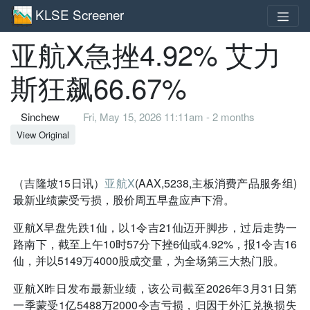
KLSE Screener
亚航X急挫4.92% 艾力
斯狂飙66.67%
Sinchew
Fri, May 15, 2026 11:11am - 2 months
View Original
（吉隆坡15日讯）
亚航X
(AAX,5238,主板消费产品服务组)
最新业绩蒙受亏损，股价周五早盘应声下滑。
亚航X早盘先跌1仙，以1令吉21仙迈开脚步，过后走势一
路南下，截至上午10时57分下挫6仙或4.92%，报1令吉16
仙，并以5149万4000股成交量，为全场第三大热门股。
亚航X昨日发布最新业绩，该公司截至2026年3月31日第
一季蒙受1亿5488万2000令吉亏损，归因于外汇兑换损失