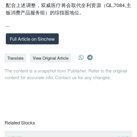
配合上述调整，双威医疗将会取代全利资源（QL,7084,主
板消费产品服务组）的综指股地位。
...
Full Article on Sinchew
Translate
View Original Article
The content is a snapshot from Publisher. Refer to the original
content for accurate info. Contact us for any changes.
Related Stocks